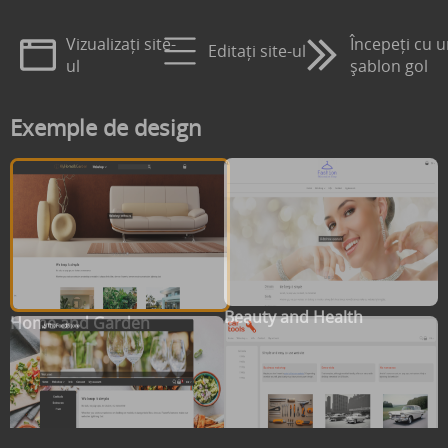
Vizualizați site-
Începeți cu 
Editați site-ul
ul
șablon gol
Exemple de design
Beauty and Health
Home and Garden