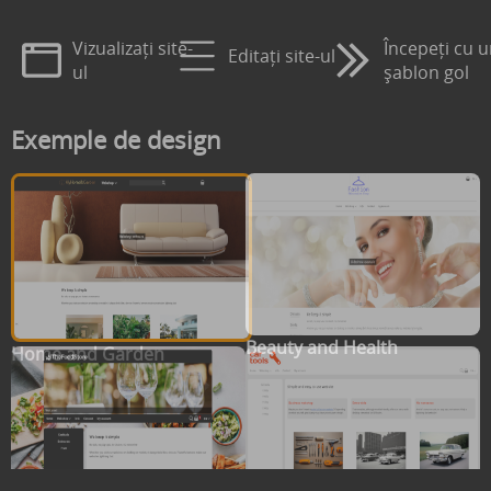
Vizualizați site-
Începeți cu 
Editați site-ul
ul
șablon gol
Exemple de design
Beauty and Health
Home and Garden