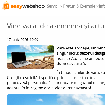
Servicii
Prețuri & Exemple
Inf
Vine vara, de asemenea și actua
17 Iunie 2026, 10:00
Vara este aproape, iar pen
singur lucru:
sezonul desig
nostru? Atunci ne-am bucur
dumneavoastră.
În timpul lunilor de vară, 
Clienții cu solicitări specifice primesc prioritate în ace
pentru a vă personaliza în continuare magazinul online,
adaptat în întregime dorințelor dumneavoastră.