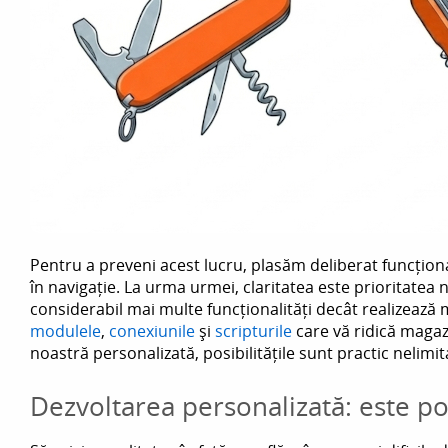
Pentru a preveni acest lucru, plasăm deliberat funcționa
în navigație. La urma urmei, claritatea este prioritate
considerabil mai multe funcționalități decât realizează 
modulele
,
conexiunile
și
scripturile
care vă ridică magazi
noastră personalizată, posibilitățile sunt practic nelimit
Dezvoltarea personalizată: este p