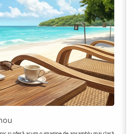
 nou
einic și oferă acum o imagine de ansamblu mai clară