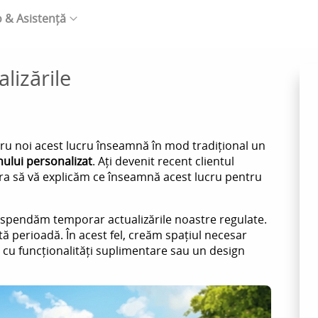
o & Asistență
lizările
tru noi acest lucru înseamnă în mod tradițional un
nului personalizat
. Ați devenit recent clientul
a să vă explicăm ce înseamnă acest lucru pentru
suspendăm temporar actualizările noastre regulate.
astă perioadă. În acest fel, creăm spațiul necesar
 cu funcționalități suplimentare sau un design