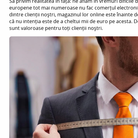
Să privim realitatea în față: ne aflăm în vremuri dificil
europene tot mai numeroase nu fac comerțul electronic
dintre clienții noștri, magazinul lor online este înainte
că nu intenția este de a cheltui mii de euro pe acesta.
sunt valoroase pentru toți clienții noștri.