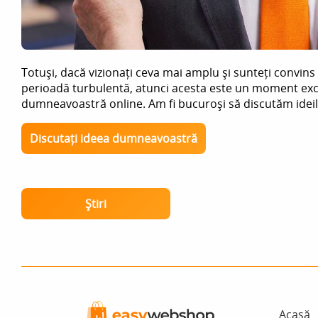
Totuși, dacă vizionați ceva mai amplu și sunteți convin
perioadă turbulentă, atunci acesta este un moment exce
dumneavoastră online. Am fi bucuroși să discutăm ideil
Discutați ideea dumneavoastră
Știri
Acasă