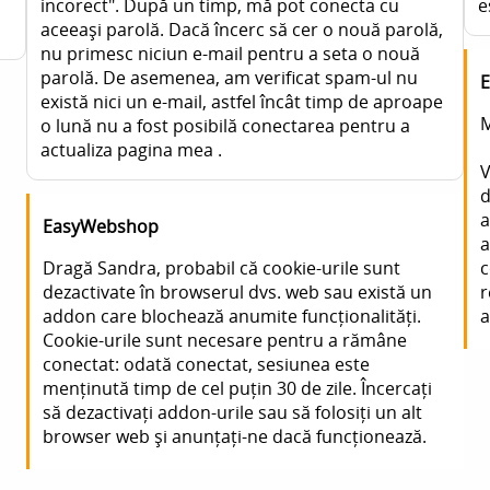
incorect". După un timp, mă pot conecta cu
e
aceeași parolă. Dacă încerc să cer o nouă parolă,
nu primesc niciun e-mail pentru a seta o nouă
parolă. De asemenea, am verificat spam-ul nu
există nici un e-mail, astfel încât timp de aproape
M
o lună nu a fost posibilă conectarea pentru a
actualiza pagina mea .
V
d
a
EasyWebshop
a
Dragă Sandra, probabil că cookie-urile sunt
c
dezactivate în browserul dvs. web sau există un
r
addon care blochează anumite funcționalități.
a
Cookie-urile sunt necesare pentru a rămâne
conectat: odată conectat, sesiunea este
menținută timp de cel puțin 30 de zile. Încercați
să dezactivați addon-urile sau să folosiți un alt
browser web și anunțați-ne dacă funcționează.