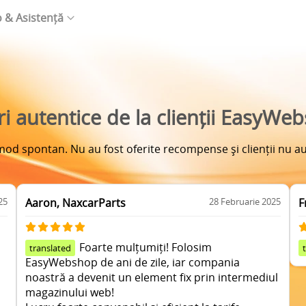
o & Asistență
ri autentice de la clienții EasyWe
n mod spontan. Nu au fost oferite recompense și clienții nu au
25
Aaron, NaxcarParts
28 Februarie 2025
F
Foarte mulțumiți! Folosim
translated
EasyWebshop de ani de zile, iar compania
noastră a devenit un element fix prin intermediul
magazinului web!