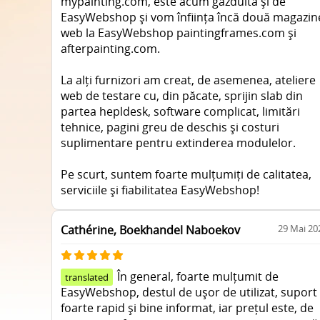
mypainting.com, este acum găzduită și de
EasyWebshop și vom înființa încă două magazin
web la EasyWebshop paintingframes.com și
afterpainting.com.
La alți furnizori am creat, de asemenea, ateliere
web de testare cu, din păcate, sprijin slab din
partea hepldesk, software complicat, limitări
tehnice, pagini greu de deschis și costuri
suplimentare pentru extinderea modulelor.
Pe scurt, suntem foarte mulțumiți de calitatea,
serviciile și fiabilitatea EasyWebshop!
Cathérine, Boekhandel Naboekov
29 Mai 20
În general, foarte mulțumit de
translated
EasyWebshop, destul de ușor de utilizat, suport
foarte rapid și bine informat, iar prețul este, de