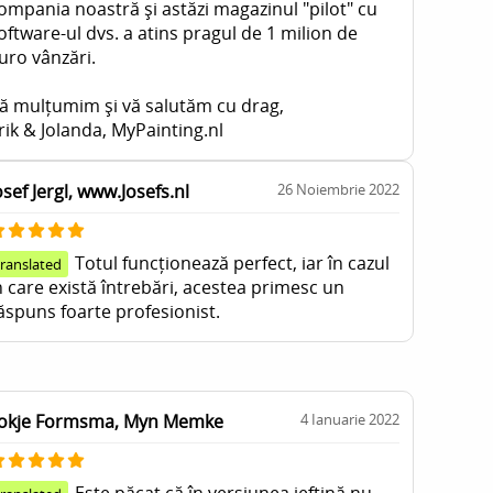
ompania noastră și astăzi magazinul "pilot" cu
oftware-ul dvs. a atins pragul de 1 milion de
uro vânzări.
ă mulțumim și vă salutăm cu drag,
rik & Jolanda, MyPainting.nl
osef Jergl, www.Josefs.nl
26 Noiembrie 2022
Totul funcționează perfect, iar în cazul
translated
n care există întrebări, acestea primesc un
ăspuns foarte profesionist.
okje Formsma, Myn Memke
4 Ianuarie 2022