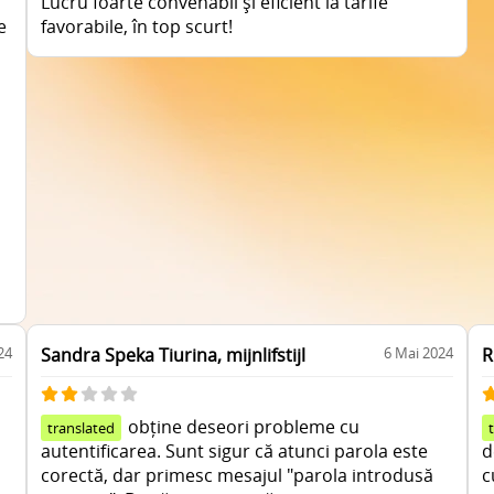
Lucru foarte convenabil și eficient la tarife
e
favorabile, în top scurt!
24
Sandra Speka Tiurina, mijnlifstijl
6 Mai 2024
R
obține deseori probleme cu
translated
autentificarea. Sunt sigur că atunci parola este
d
corectă, dar primesc mesajul "parola introdusă
c