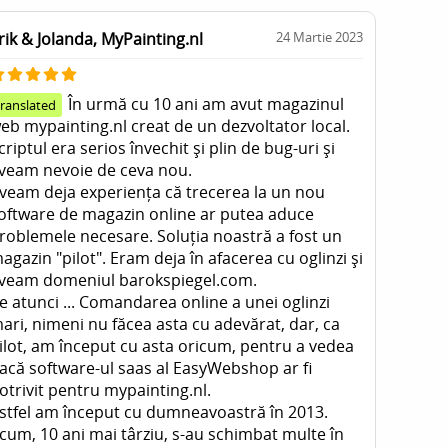
rik & Jolanda, MyPainting.nl
24 Martie 2023
În urmă cu 10 ani am avut magazinul
translated
eb mypainting.nl creat de un dezvoltator local.
criptul era serios învechit și plin de bug-uri și
veam nevoie de ceva nou.
veam deja experiența că trecerea la un nou
oftware de magazin online ar putea aduce
roblemele necesare. Soluția noastră a fost un
agazin "pilot". Eram deja în afacerea cu oglinzi și
veam domeniul barokspiegel.com.
e atunci ... Comandarea online a unei oglinzi
ari, nimeni nu făcea asta cu adevărat, dar, ca
ilot, am început cu asta oricum, pentru a vedea
acă software-ul saas al EasyWebshop ar fi
otrivit pentru mypainting.nl.
stfel am început cu dumneavoastră în 2013.
cum, 10 ani mai târziu, s-au schimbat multe în