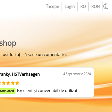
Începe
Login
RO
RON
bshop
 fost forțați să scrie un comentariu.
ranky, HSTVerhaegen
4 Septembrie 2024
Excelent și convenabil de utilizat.
translated