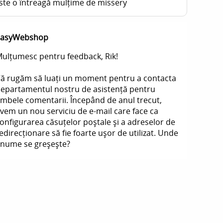
ste o întreagă mulțime de missery
EasyWebshop
ulțumesc pentru feedback, Rik!
ă rugăm să luați un moment pentru a contacta
epartamentul nostru de asistență pentru
mbele comentarii. Începând de anul trecut,
vem un nou serviciu de e-mail care face ca
onfigurarea căsuțelor poștale și a adreselor de
edirecționare să fie foarte ușor de utilizat. Unde
nume se greșește?