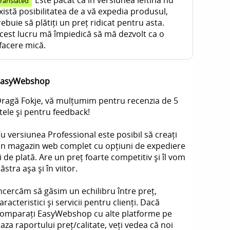
Este păcat că în versiunea ieftină nu
translated
xistă posibilitatea de a vă expedia produsul,
rebuie să plătiți un preț ridicat pentru asta.
cest lucru mă împiedică să mă dezvolt ca o
facere mică.
EasyWebshop
ragă Fokje, vă mulțumim pentru recenzia de 5
tele și pentru feedback!
u versiunea Professional este posibil să creați
n magazin web complet cu opțiuni de expediere
i de plată. Are un preț foarte competitiv și îl vom
ăstra așa și în viitor.
ncercăm să găsim un echilibru între preț,
aracteristici și servicii pentru clienți. Dacă
omparați EasyWebshop cu alte platforme pe
aza raportului preț/calitate, veți vedea că noi