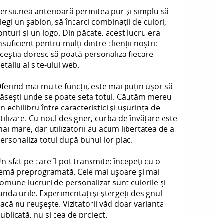
ersiunea anterioară permitea pur și simplu să
legi un șablon, să încarci combinații de culori,
onturi și un logo. Din păcate, acest lucru era
nsuficient pentru mulți dintre clienții noștri:
ceștia doresc să poată personaliza fiecare
etaliu al site-ului web.
ferind mai multe funcții, este mai puțin ușor să
ăsești unde se poate seta totul. Căutăm mereu
n echilibru între caracteristici și ușurința de
tilizare. Cu noul designer, curba de învățare este
ai mare, dar utilizatorii au acum libertatea de a
ersonaliza totul după bunul lor plac.
n sfat pe care îl pot transmite: începeți cu o
emă preprogramată. Cele mai ușoare și mai
omune lucruri de personalizat sunt culorile și
undalurile. Experimentați și ștergeți designul
acă nu reușește. Vizitatorii văd doar varianta
ublicată, nu și cea de proiect.