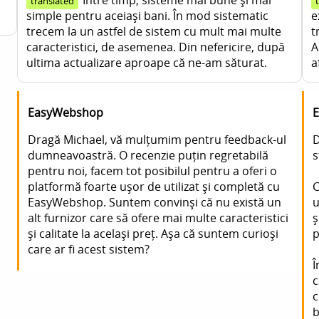
Între timp, sisteme mai bune și mai
translated
simple pentru aceiași bani. În mod sistematic
e
trecem la un astfel de sistem cu mult mai multe
t
caracteristici, de asemenea. Din nefericire, după
A
ultima actualizare aproape că ne-am săturat.
a
EasyWebshop
Dragă Michael, vă mulțumim pentru feedback-ul
D
dumneavoastră. O recenzie puțin regretabilă
s
pentru noi, facem tot posibilul pentru a oferi o
platformă foarte ușor de utilizat și completă cu
C
EasyWebshop. Suntem convinși că nu există un
u
alt furnizor care să ofere mai multe caracteristici
ș
și calitate la același preț. Așa că suntem curioși
p
care ar fi acest sistem?
Î
c
c
b