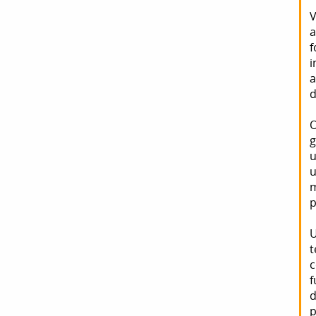
V
a
f
i
a
d
O
g
u
u
m
p
U
t
c
f
d
p