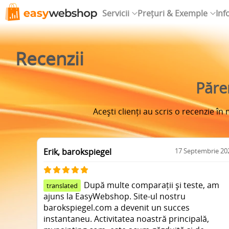
Servicii
Prețuri & Exemple
Inf
Recenzii
Păre
Acești clienți au scris o recenzie î
Erik, barokspiegel
17 Septembrie 20
După multe comparații și teste, am
translated
ajuns la EasyWebshop. Site-ul nostru
barokspiegel.com a devenit un succes
instantaneu. Activitatea noastră principală,