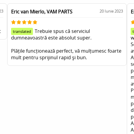
23
Eric van Mierlo, VAM PARTS
20 Iunie 2023
E
t
Trebuie spus că serviciul
translated
dumneavoastră este absolut super.
w
S
Plățile funcționează perfect, vă mulțumesc foarte
a
mult pentru sprijinul rapid și bun.
A
s
p
m
a
P
m
p
d
p
A
A