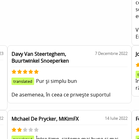
c
s
e
V
E
23
Davy Van Steerteghem,
7 Decembrie 2022
J
Buurtwinkel Snoeperken
Pur și simplu bun
î
translated
r
De asemenea, în ceea ce privește suportul
22
Michael De Prycker, MiKimFX
14 Iulie 2022
F