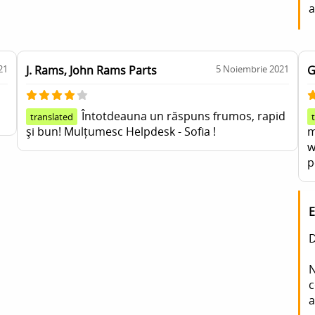
a
21
J. Rams, John Rams Parts
5 Noiembrie 2021
G
Întotdeauna un răspuns frumos, rapid
translated
și bun! Mulțumesc Helpdesk - Sofia !
m
w
p
D
N
c
a