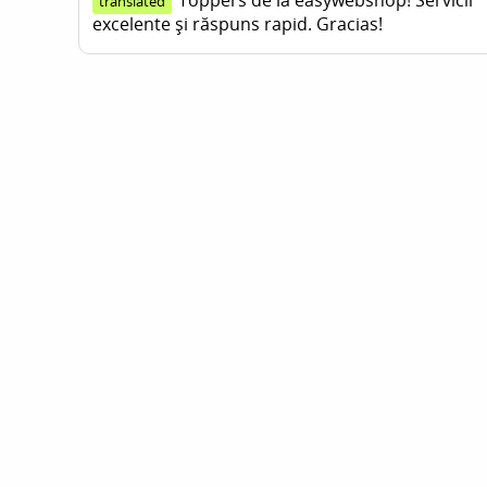
Toppers de la easywebshop! Servicii
translated
excelente și răspuns rapid. Gracias!