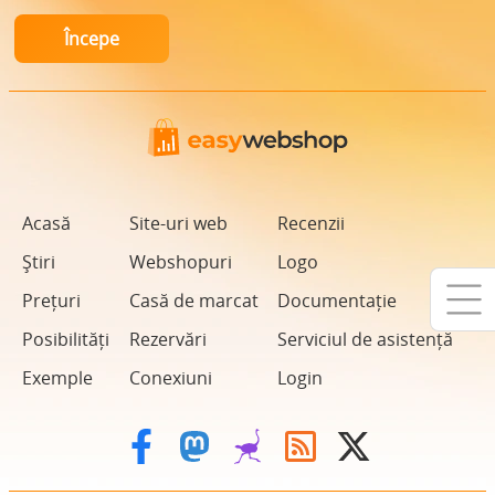
Acasă
Site-uri web
Recenzii
Știri
Webshopuri
Logo
Prețuri
Casă de marcat
Documentație
Posibilități
Rezervări
Serviciul de asistență
Exemple
Conexiuni
Login