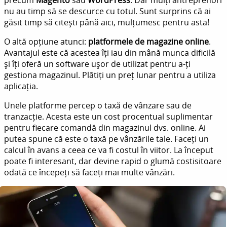
precum
Magento
sau
WordPress
. Dar mulți antreprenori
nu au timp să se descurce cu totul. Sunt surprins că ai
găsit timp să citești până aici, mulțumesc pentru asta!
O altă opțiune atunci:
platformele de magazine online
.
Avantajul este că acestea îți iau din mână munca dificilă
și îți oferă un software ușor de utilizat pentru a-ți
gestiona magazinul. Plătiți un preț lunar pentru a utiliza
aplicația.
Unele platforme percep o taxă de vânzare sau de
tranzacție. Acesta este un cost procentual suplimentar
pentru fiecare comandă din magazinul dvs. online. Ai
putea spune că este o taxă pe vânzările tale. Faceți un
calcul în avans a ceea ce va fi costul în viitor. La început
poate fi interesant, dar devine rapid o glumă costisitoare
odată ce începeți să faceți mai multe vânzări.