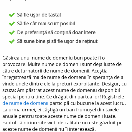
Să fie ușor de tastat
Să fie cât mai scurt posibil
De preferință să conțină doar litere
Să sune bine și să fie ușor de reținut
Găsirea unui nume de domeniu bun poate fi o
provocare. Multe nume de domenii sunt deja luate de
către deturnatorii de nume de domenii. Aceștia
înregistrează mii de nume de domenii în speranța de a
vinde unele dintre ele la prețuri exorbitante. Desigur, cu
scuza: Am păstrat acest nume de domeniu disponibil
special pentru tine. Ce drăguț din partea lor! Registrele
de nume de domenii
participă cu bucurie la acest lucru.
La urma urmei, ei câștigă un ban frumușel din taxele
anuale pentru toate aceste nume de domenii luate.
Faptul că niciun site web de calitate nu este găzduit pe
aceste nume de domenii nu îi interesează.