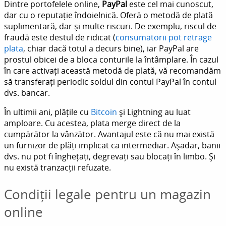
Dintre portofelele online,
PayPal
este cel mai cunoscut,
dar cu o reputație îndoielnică. Oferă o metodă de plată
suplimentară, dar și multe riscuri. De exemplu, riscul de
fraudă este destul de ridicat (
consumatorii pot retrage
plata
, chiar dacă totul a decurs bine), iar PayPal are
prostul obicei de a bloca conturile la întâmplare. În cazul
în care activați această metodă de plată, vă recomandăm
să transferați periodic soldul din contul PayPal în contul
dvs. bancar.
În ultimii ani, plățile cu
Bitcoin
și Lightning au luat
amploare. Cu acestea, plata merge direct de la
cumpărător la vânzător. Avantajul este că nu mai există
un furnizor de plăți implicat ca intermediar. Așadar, banii
dvs. nu pot fi înghețați, degrevați sau blocați în limbo. Și
nu există tranzacții refuzate.
Condiții legale pentru un magazin
online