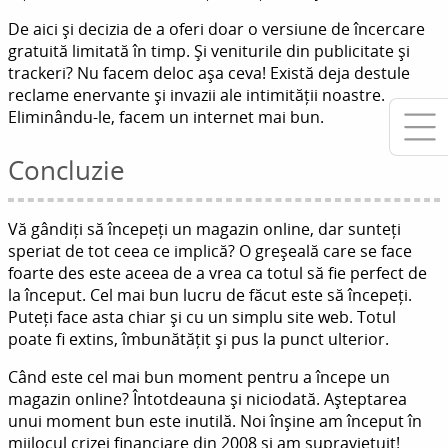
De aici și decizia de a oferi doar o versiune de încercare
gratuită limitată în timp. Și veniturile din publicitate și
trackeri? Nu facem deloc așa ceva! Există deja destule
reclame enervante și invazii ale intimității noastre.
Eliminându-le, facem un internet mai bun.
Concluzie
Vă gândiți să începeți un magazin online, dar sunteți
speriat de tot ceea ce implică? O greșeală care se face
foarte des este aceea de a vrea ca totul să fie perfect de
la început. Cel mai bun lucru de făcut este să începeți.
Puteți face asta chiar și cu un simplu site web. Totul
poate fi extins, îmbunătățit și pus la punct ulterior.
Când este cel mai bun moment pentru a începe un
magazin online? Întotdeauna și niciodată. Așteptarea
unui moment bun este inutilă. Noi înșine am început în
mijlocul crizei financiare din 2008 și am supraviețuit!