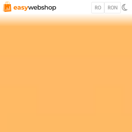
RO
RON