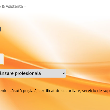
o & Asistență
m
iu, căsuță poștală, certificat de securitate, serviciu de su