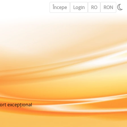
Începe
Login
RO
RON
port excepțional