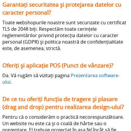
Garantați securitatea și protejarea datelor cu
caracter personal?
Toate webshopurile noastre sunt securizate cu certificat
TLS de 2048 biți. Respectăm toate cerințele
reglementărilor privind protecția datelor cu caracter
personal (GDPR) și politica noastră de confidențialitate
este, de asemenea, strictă.
Oferiți și aplicație POS (Punct de vânzare)?
Da. Vă rugăm să vizitați pagina
Prezentarea software-
ului
.
De ce nu oferiți funcția de tragere și plasare
(drag and drop) pentru realizarea design-ului?
Pentru că o considerăm o practică necorespunzătoare.
Un website nu este ca și o coală de hârtie sau o
prezentare. El trebuie proiectat în așa fel încât să fie