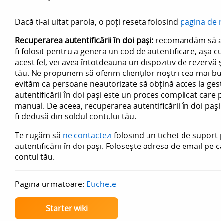
Dacă ți-ai uitat parola, o poți reseta folosind
pagina de 
Recuperarea autentificării în doi pași:
recomandăm să ai 
fi folosit pentru a genera un cod de autentificare, așa 
acest fel, vei avea întotdeauna un dispozitiv de rezervă ș
tău. Ne propunem să oferim clienților noștri cea mai bu
evităm ca persoane neautorizate să obțină acces la ge
autentificării în doi pași este un proces complicat care 
manual. De aceea, recuperarea autentificării în doi pași
fi dedusă din soldul contului tău.
Te rugăm să
ne contactezi
folosind un tichet de suport
autentificării în doi pași. Folosește adresa de email pe c
contul tău.
Pagina urmatoare:
Etichete
Starter wiki