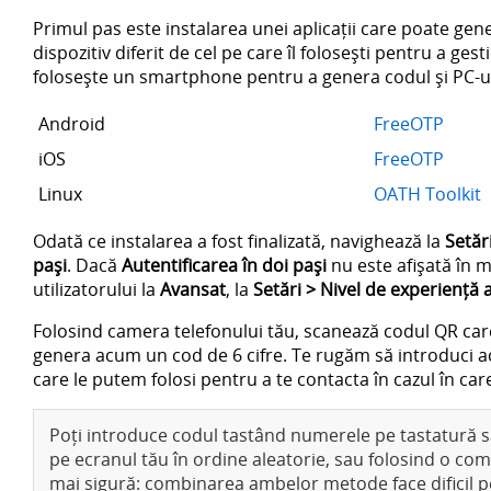
Primul pas este instalarea unei aplicații care poate gen
dispozitiv diferit de cel pe care îl folosești pentru a g
folosește un smartphone pentru a genera codul și PC-ul
Android
FreeOTP
iOS
FreeOTP
Linux
OATH Toolkit
Odată ce instalarea a fost finalizată, navighează la
Setăr
pași
. Dacă
Autentificarea în doi pași
nu este afișată în m
utilizatorului la
Avansat
, la
Setări > Nivel de experiență al
Folosind camera telefonului tău, scanează codul QR care
genera acum un cod de 6 cifre. Te rugăm să introduci 
care le putem folosi pentru a te contacta în cazul în care 
Poți introduce codul tastând numerele pe tastatură s
pe ecranul tău în ordine aleatorie, sau folosind o co
mai sigură: combinarea ambelor metode face dificil 