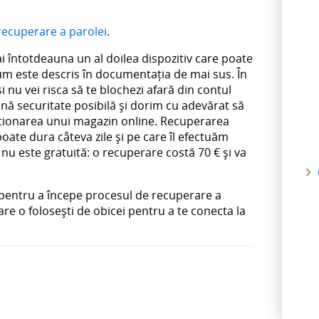
recuperare a parolei
.
întotdeauna un al doilea dispozitiv care poate
cum este descris în documentația de mai sus. În
i nu vei risca să te blochezi afară din contul
nă securitate posibilă și dorim cu adevărat să
stionarea unui magazin online. Recuperarea
poate dura câteva zile și pe care îl efectuăm
 nu este gratuită: o recuperare costă 70 € și va
 pentru a începe procesul de recuperare a
are o folosești de obicei pentru a te conecta la