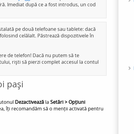
fră. Imediat după ce a fost introdus, un cod
instalată pe două telefoane sau tablete: dacă
folosind celălalt. Păstrează dispozitivele în
ere de telefon! Dacă nu putem să te
i, riști să pierzi complet accesul la contul
oi pași
butonul
Dezactivează
la
Setări > Opțiuni
ea, îți recomandăm să o menții activată pentru