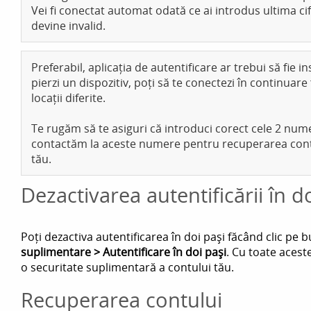
Vei fi conectat automat odată ce ai introdus ultima ci
devine invalid.
Preferabil, aplicația de autentificare ar trebui să fie 
pierzi un dispozitiv, poți să te conectezi în continuare 
locații diferite.
Te rugăm să te asiguri că introduci corect cele 2 num
contactăm la aceste numere pentru recuperarea contulu
tău.
Dezactivarea autentificării în d
Poți dezactiva autentificarea în doi pași făcând clic pe 
suplimentare > Autentificare în doi pași
. Cu toate acest
o securitate suplimentară a contului tău.
Recuperarea contului