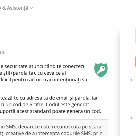
o & Asistență
ui
de securitate atunci când te conectezi
știi (parola ta), cu ceva ce ai
ficil pentru actorii rău intenționați să
tează-te cu adresa ta de email și parola, iar
uci un cod de 6 cifre. Codul este generat
e suportă acest standard poate genera un cod.
rin SMS, deoarece este recunoscută pe scară
ăți creative de a intercepta codurile SMS, prin