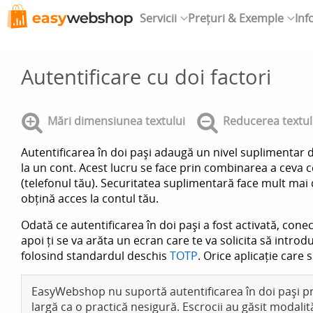
Servicii
Prețuri & Exemple
Inf
Autentificare cu doi factori
Mări dimensiunea textului
Reducerea textul
Autentificarea în doi pași adaugă un nivel suplimentar 
la un cont. Acest lucru se face prin combinarea a ceva ce 
(telefonul tău). Securitatea suplimentară face mult mai di
obțină acces la contul tău.
Odată ce autentificarea în doi pași a fost activată, conec
apoi ți se va arăta un ecran care te va solicita să introd
folosind standardul deschis
TOTP
. Orice aplicație car
EasyWebshop nu suportă autentificarea în doi pași p
largă ca o practică nesigură. Escrocii au găsit modalit