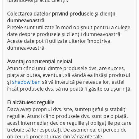
furându-vă practic clienții.
Colectarea datelor privind produsele și clienții
dumneavoastră
Piețele sunt utilizate în mod obișnuit pentru a culege
date despre produsele și clienții dumneavoastră.
Aceste date pot fi utilizate ulterior împotriva
dumneavoastră.
Avantaj concurențial neloial
Atunci când unul dintre produsele dvs. are succes,
piața ar putea, eventual, să vândă ea însăși produsul
și
shadow ban
să vă interzică pe rețeaua lor, astfel
încât produsele dvs. să nu poată fi găsite cu ușurință.
Ei alcătuiesc regulile
Dacă aveți propriul dvs. site, sunteți șeful și stabiliți
regulile. Atunci când produsele dvs. sunt pe o piață,
acest intermediar decide regulile și obligațiile pe care
trebuie să le respectați. De asemenea, ei percep de
obicei un procent uriaș din vânzările tale.