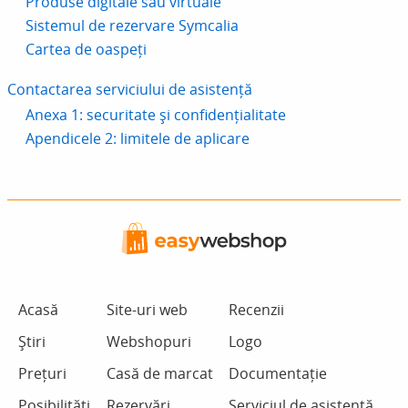
Produse digitale sau virtuale
Sistemul de rezervare Symcalia
Cartea de oaspeți
Contactarea serviciului de asistență
Anexa 1: securitate și confidențialitate
Apendicele 2: limitele de aplicare
Acasă
Site-uri web
Recenzii
Știri
Webshopuri
Logo
Prețuri
Casă de marcat
Documentație
Posibilități
Rezervări
Serviciul de asistență