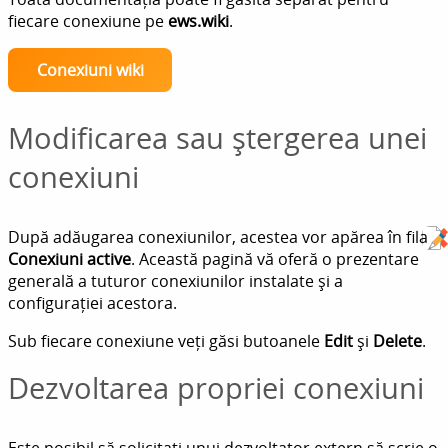
fiecare conexiune pe
ews.wiki
.
Conexiuni wiki
Modificarea sau ștergerea unei
conexiuni
După adăugarea conexiunilor, acestea vor apărea în fila
Conexiuni active
. Această pagină vă oferă o prezentare
generală a tuturor conexiunilor instalate și a
configurației acestora.
Sub fiecare conexiune veți găsi butoanele
Edit
și
Delete
.
Dezvoltarea propriei conexiuni
Este posibil să solicitați unui dezvoltator extern să scrie o