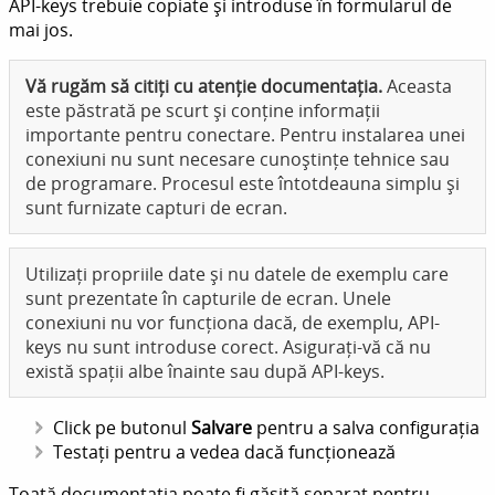
API-keys trebuie copiate și introduse în formularul de
mai jos.
Vă rugăm să citiți cu atenție documentația.
Aceasta
este păstrată pe scurt și conține informații
importante pentru conectare. Pentru instalarea unei
conexiuni nu sunt necesare cunoștințe tehnice sau
de programare. Procesul este întotdeauna simplu și
sunt furnizate capturi de ecran.
Utilizați propriile date și nu datele de exemplu care
sunt prezentate în capturile de ecran. Unele
conexiuni nu vor funcționa dacă, de exemplu, API-
keys nu sunt introduse corect. Asigurați-vă că nu
există spații albe înainte sau după API-keys.
Click pe butonul
Salvare
pentru a salva configurația
Testați pentru a vedea dacă funcționează
Toată documentația poate fi găsită separat pentru