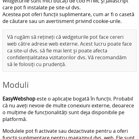
Widgeturile sunt mici bucăți de cod HTML și Javascript
care pot fi instalate pe site-ul dvs.
Acestea pot oferi funcții suplimentare, cum ar fi o casetă
de căutare sau un avertisment privind cookie-urile.
Vă rugăm să rețineți că widgeturile pot face cereri
web către adrese web externe. Acest lucru poate face
ca site-ul dvs. să fie mai lent și poate afecta
confidențialitatea vizitatorilor dvs. Vă recomandăm
să le folosiți cu prudență.
Moduli
EasyWebshop
este o aplicație bogată în funcții. Probabil
că nu aveți nevoie de multe conexiuni externe, deoarece
o mulțime de funcționalități sunt deja disponibile pe
platformă.
Modulele pot fi activate sau dezactivate pentru a oferi
funcții suplimentare pentru magazinul dvs. web. Ele sunt