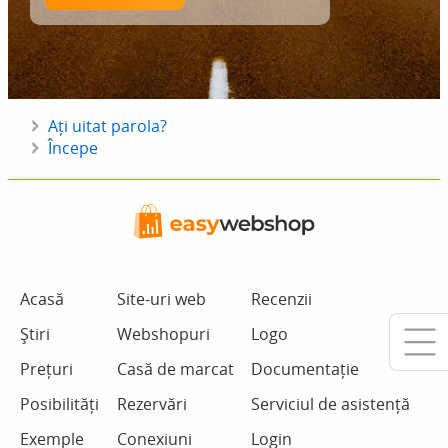
Ați uitat parola?
Începe
Acasă
Site-uri web
Recenzii
Știri
Webshopuri
Logo
Prețuri
Casă de marcat
Documentație
Posibilități
Rezervări
Serviciul de asistență
Exemple
Conexiuni
Login