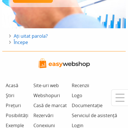
Ați uitat parola?
Începe
Acasă
Site-uri web
Recenzii
Știri
Webshopuri
Logo
Prețuri
Casă de marcat
Documentație
Posibilități
Rezervări
Serviciul de asistență
Exemple
Conexiuni
Login