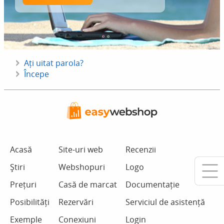
Ați uitat parola?
Începe
Acasă
Site-uri web
Recenzii
Știri
Webshopuri
Logo
Prețuri
Casă de marcat
Documentație
Posibilități
Rezervări
Serviciul de asistență
Exemple
Conexiuni
Login