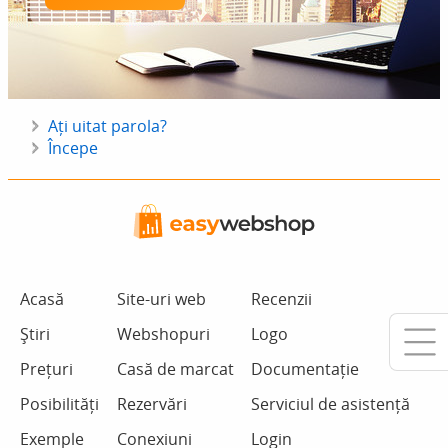
Ați uitat parola?
Începe
Acasă
Site-uri web
Recenzii
Știri
Webshopuri
Logo
Prețuri
Casă de marcat
Documentație
Posibilități
Rezervări
Serviciul de asistență
Exemple
Conexiuni
Login