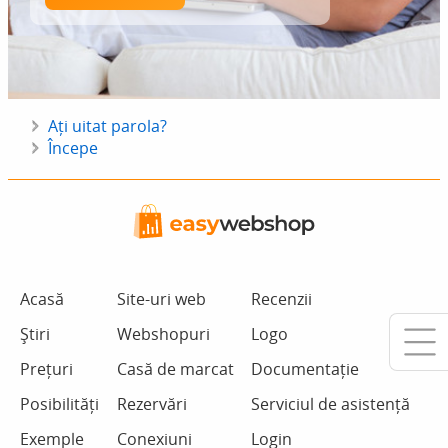
Ați uitat parola?
Începe
Acasă
Site-uri web
Recenzii
Știri
Webshopuri
Logo
Prețuri
Casă de marcat
Documentație
Posibilități
Rezervări
Serviciul de asistență
Exemple
Conexiuni
Login