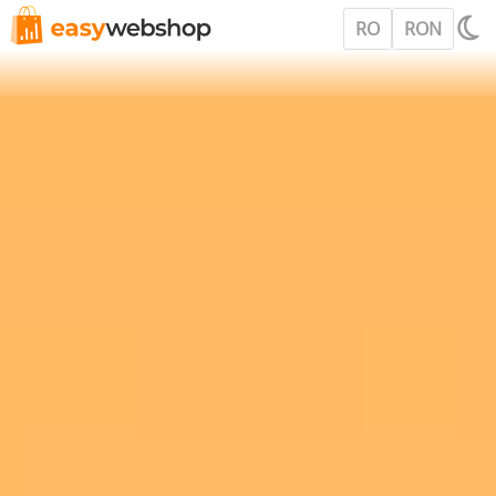
RO
RON