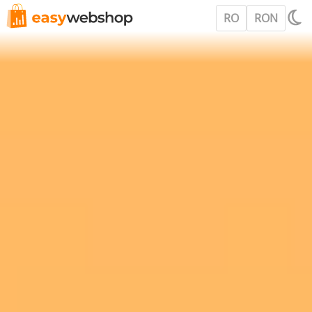
RO
RON