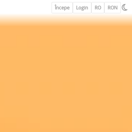
Începe
Login
RO
RON