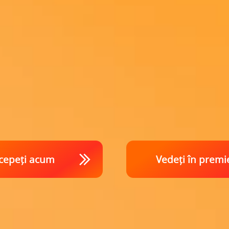
cepeți acum
Vedeți în premi