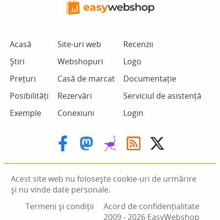
Acasă
Site-uri web
Recenzii
Știri
Webshopuri
Logo
Prețuri
Casă de marcat
Documentație
Posibilități
Rezervări
Serviciul de asistență
Exemple
Conexiuni
Login
Acest site web nu folosește cookie-uri de urmărire
și nu vinde date personale.
Termeni și condiții
Acord de confidențialitate
2009 ‑ 2026 EasyWebshop