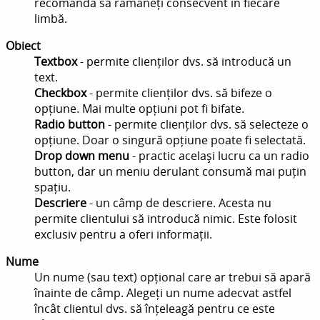
recomandă să rămâneți consecvent în fiecare
limbă.
Obiect
Textbox
- permite clienților dvs. să introducă un
text.
Checkbox
- permite clienților dvs. să bifeze o
opțiune. Mai multe opțiuni pot fi bifate.
Radio button
- permite clienților dvs. să selecteze o
opțiune. Doar o singură opțiune poate fi selectată.
Drop down menu
- practic același lucru ca un radio
button, dar un meniu derulant consumă mai puțin
spațiu.
Descriere
- un câmp de descriere. Acesta nu
permite clientului să introducă nimic. Este folosit
exclusiv pentru a oferi informații.
Nume
Un nume (sau text) opțional care ar trebui să apară
înainte de câmp. Alegeți un nume adecvat astfel
încât clientul dvs. să înțeleagă pentru ce este