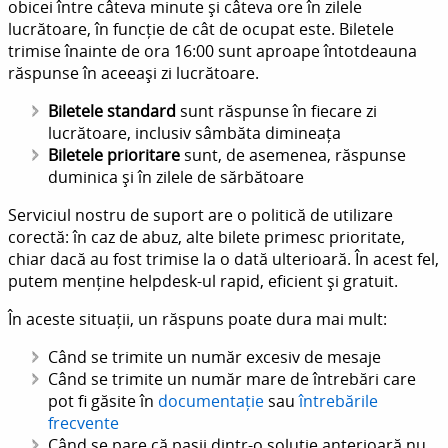
obicei între câteva minute și câteva ore în zilele
lucrătoare, în funcție de cât de ocupat este. Biletele
trimise înainte de ora 16:00 sunt aproape întotdeauna
răspunse în aceeași zi lucrătoare.
Biletele standard
sunt răspunse în fiecare zi
lucrătoare, inclusiv sâmbăta dimineața
Biletele prioritare
sunt, de asemenea, răspunse
duminica și în zilele de sărbătoare
Serviciul nostru de suport are o politică de utilizare
corectă: în caz de abuz, alte bilete primesc prioritate,
chiar dacă au fost trimise la o dată ulterioară. În acest fel,
putem menține helpdesk-ul rapid, eficient și gratuit.
În aceste situații, un răspuns poate dura mai mult:
Când se trimite un număr excesiv de mesaje
Când se trimite un număr mare de întrebări care
pot fi găsite în
documentație
sau
întrebările
frecvente
Când se pare că pașii dintr-o soluție anterioară nu