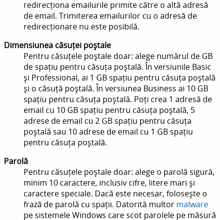
redirecționa emailurile primite către o altă adresă
de email. Trimiterea emailurilor cu o adresă de
redirecționare nu este posibilă.
Dimensiunea căsuței poștale
Pentru căsuțele poștale doar: alege numărul de GB
de spațiu pentru căsuța poștală. În versiunile Basic
și Professional, ai 1 GB spațiu pentru căsuța poștală
și o căsuță poștală. În versiunea Business ai 10 GB
spațiu pentru căsuța poștală. Poți crea 1 adresă de
email cu 10 GB spațiu pentru căsuța poștală, 5
adrese de email cu 2 GB spațiu pentru căsuța
poștală sau 10 adrese de email cu 1 GB spațiu
pentru căsuța poștală.
Parolă
Pentru căsuțele poștale doar: alege o parolă sigură,
minim 10 caractere, inclusiv cifre, litere mari și
caractere speciale. Dacă este necesar, folosește o
frază de parolă cu spații. Datorită multor
malware
pe sistemele Windows care scot parolele pe măsură