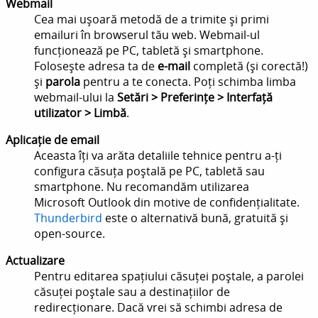
Webmail
Cea mai ușoară metodă de a trimite și primi
emailuri în browserul tău web. Webmail-ul
funcționează pe PC, tabletă și smartphone.
Folosește adresa ta de
e-mail
completă (și corectă!)
și
parola
pentru a te conecta. Poți schimba limba
webmail-ului la
Setări > Preferințe > Interfață
utilizator > Limbă
.
Aplicație de email
Aceasta îți va arăta detaliile tehnice pentru a-ți
configura căsuța poștală pe PC, tabletă sau
smartphone. Nu recomandăm utilizarea
Microsoft Outlook din motive de confidențialitate.
Thunderbird
este o alternativă bună, gratuită și
open-source.
Actualizare
Pentru editarea spațiului căsuței poștale, a parolei
căsuței poștale sau a destinațiilor de
redirecționare. Dacă vrei să schimbi adresa de