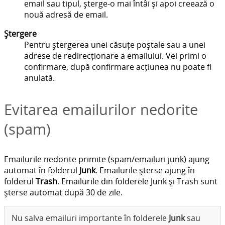
email sau tipul, șterge-o mai întâi și apoi creează o
nouă adresă de email.
Ștergere
Pentru ștergerea unei căsuțe poștale sau a unei
adrese de redirecționare a emailului. Vei primi o
confirmare, după confirmare acțiunea nu poate fi
anulată.
Evitarea emailurilor nedorite
(spam)
Emailurile nedorite primite (spam/emailuri junk) ajung
automat în folderul
Junk
. Emailurile șterse ajung în
folderul
Trash
. Emailurile din folderele Junk și Trash sunt
șterse automat după 30 de zile.
Nu salva emailuri importante în folderele
Junk
sau