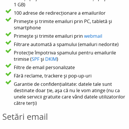
1 GB)
100 adrese de redirecționare a emailurilor
Primește și trimite emailuri prin PC, tabletă și
smartphone
Primește și trimite emailuri prin
webmail
Filtrare automată a spamului (emailuri nedorite)
Protecție împotriva spamului pentru emailurile
trimise (
SPF
și
DKIM
)
Filtre de email personalizate
Fără reclame, trackere și pop-up-uri
Garantie de confidențialitate: datele tale sunt
destinate doar ție, așa că nu le vom atinge (nu ca
unele servicii gratuite care vând datele utilizatorilor
către terți)
Setări email