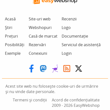
Acasă
Site-uri web
Recenzii
Știri
Webshopuri
Logo
Prețuri
Casă de marcat
Documentație
Posibilități
Rezervări
Serviciul de asistență
Exemple
Conexiuni
Login
Acest site web nu folosește cookie-uri de urmărire
și nu vinde date personale.
Termeni și condiții
Acord de confidențialitate
2009 ‑ 2026 EasyWebshop