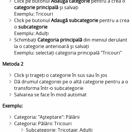
Click pe butonul
Adaugă categorie
pentru a crea o
categorie principală
și salvați
Exemplu: Tricouri
Click pe butonul
Adaugă subcategorie
pentru a crea
o
subcategorie
Exemplu: Adulți
Schimbați
Categoria principală
din meniul derulant
la o categorie anterioară și salvați
Exemplu: selectați categoria principală "Tricouri"
Metoda 2
Click și trageți o categorie în sus sau în jos
Dă drumul categoriei pe o altă categorie pentru a o
transforma într-o subcategorie
Salvarea se face în mod automat
Exemplu:
Categoria: "Așteptare": Pălării
Categoria: Pălării: Tricouri
Subcategorie: Tricotaje: Adulți