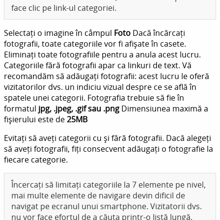
face clic pe link-ul categoriei.
Selectați o imagine în câmpul
Foto
Dacă încărcați
fotografii, toate categoriile vor fi afișate în casete.
Eliminați toate fotografiile pentru a anula acest lucru.
Categoriile fără fotografii apar ca linkuri de text. Vă
recomandăm să adăugați fotografii: acest lucru le oferă
vizitatorilor dvs. un indiciu vizual despre ce se află în
spatele unei categorii. Fotografia trebuie să fie în
formatul
jpg, .jpeg, .gif sau .png
Dimensiunea maximă a
fișierului este de
25MB
Evitați să aveți categorii cu și fără fotografii. Dacă alegeți
să aveți fotografii, fiți consecvent adăugați o fotografie la
fiecare categorie.
Încercați să limitați categoriile la 7 elemente pe nivel,
mai multe elemente de navigare devin dificil de
navigat pe ecranul unui smartphone. Vizitatorii dvs.
nu vor face efortul de a căuta printr-o listă lungă.