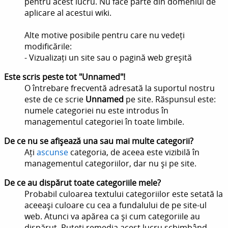
pentru acest lucru. Nu face parte din domeniul de
aplicare al acestui wiki.
Alte motive posibile pentru care nu vedeți
modificările:
- Vizualizați un site sau o pagină web greșită
Este scris peste tot "Unnamed"!
O întrebare frecventă adresată la suportul nostru
este de ce scrie
Unnamed
pe site. Răspunsul este:
numele categoriei nu este introdus în
managementul categoriei în toate limbile.
De ce nu se afișează una sau mai multe categorii?
Ați
ascunse
categoria, de aceea este vizibilă în
managementul categoriilor, dar nu și pe site.
De ce au dispărut toate categoriile mele?
Probabil culoarea textului categoriilor este setată la
aceeași culoare cu cea a fundalului de pe site-ul
web. Atunci va apărea ca și cum categoriile au
dispărut. Puteți remedia acest lucru schimbând