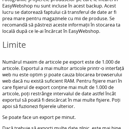
EasyWebshop nu sunt incluse în acest backup. Acest
lucru se datorează faptului că transferul de date ar fi
prea mare pentru magazinele cu mii de produse. Se
recomandă să păstrezi aceste informații în stocarea ta
locală după ce le-ai încărcat în EasyWebshop.
Limite
Numărul maxim de articole pe export este de 1.000 de
articole. Exportul a mai multor articole printr-o interfață
web nu este optim și poate cauza blocarea browserului
web dacă nu există suficient RAM. Pentru fișiere mari în
care fișierul de export conține mai mult de 1.000 de
articole, poți restrânge intervalul de date astfel încât
exportul să poată fi descărcat în mai multe fișiere. Poți
apoi să fuzionezi fișierele ulterior.
Se poate face un export pe minut.
Dacă trebuie să exporți multe date zilnic, este mai bine