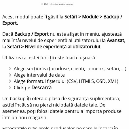
Acest modul poate fi găsit la
Setări > Module > Backup /
Export.
Dacă
Backup / Export
nu este afișat în meniu, ajustează
mai întâi nivelul de experiență al utilizatorului la
Avansat
,
la
Setări > Nivel de experiență al utilizatorului
.
Utilizarea acestei funcții este foarte ușoară:
Alege secțiunea (produse, clienți, comenzi, setări, ...)
Alege intervalul de date
Alege formatul fișierului (CSV, HTML5, OSD, XML)
Click pe
Descarcă
Un backup îți oferă o plasă de siguranță suplimentară,
astfel încât să nu pierzi niciodată datele tale. De
asemenea, poți folosi datele pentru a importa produse
într-un nou magazin.
Fotografiile și fișierele produselor pe care le încarci în