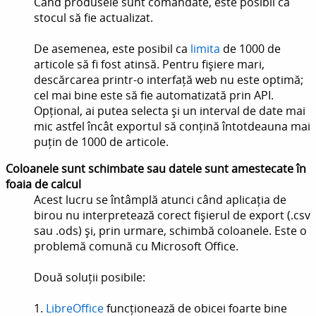
Când produsele sunt comandate, este posibil ca
stocul să fie actualizat.
De asemenea, este posibil ca
limita
de 1000 de
articole să fi fost atinsă. Pentru fișiere mari,
descărcarea printr-o interfață web nu este optimă;
cel mai bine este să fie automatizată prin API.
Opțional, ai putea selecta și un interval de date mai
mic astfel încât exportul să conțină întotdeauna mai
puțin de 1000 de articole.
Coloanele sunt schimbate sau datele sunt amestecate în
foaia de calcul
Acest lucru se întâmplă atunci când aplicația de
birou nu interpretează corect fișierul de export (.csv
sau .ods) și, prin urmare, schimbă coloanele. Este o
problemă comună cu Microsoft Office.
Două soluții posibile:
1.
LibreOffice
funcționează de obicei foarte bine