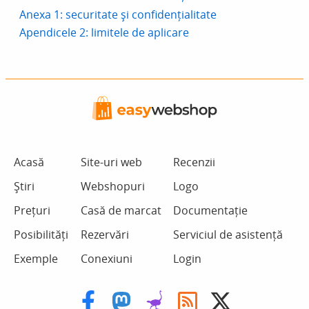
Anexa 1: securitate și confidențialitate
Apendicele 2: limitele de aplicare
Acasă
Site-uri web
Recenzii
Știri
Webshopuri
Logo
Prețuri
Casă de marcat
Documentație
Posibilități
Rezervări
Serviciul de asistență
Exemple
Conexiuni
Login