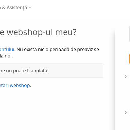
o & Asistență
rge webshop-ul meu?
ontului
. Nu există nicio perioadă de preaviz se
la noi.
ne nu poate fi anulată!
etări webshop
.