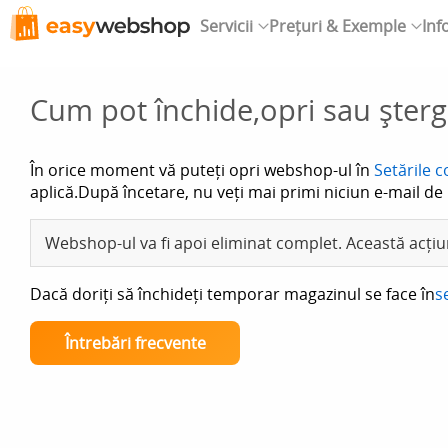
Servicii
Prețuri & Exemple
Inf
Cum pot închide,opri sau şte
În orice moment vă puteți opri webshop-ul în
Setările c
aplică.După încetare, nu veți mai primi niciun e-mail de 
Webshop-ul va fi apoi eliminat complet. Această acțiu
Dacă doriți să închideți temporar magazinul se face în
s
Întrebări frecvente