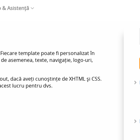
o & Asistență
iecare template poate fi personalizat în
de asemenea, texte, navigație, logo-uri,
out, dacă aveți cunoștințe de XHTML și CSS.
cest lucru pentru dvs.