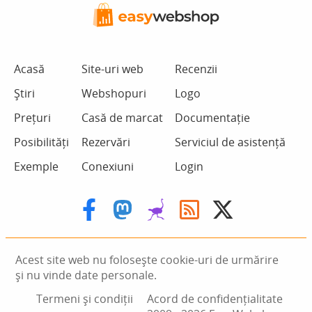
Acasă
Site-uri web
Recenzii
Știri
Webshopuri
Logo
Prețuri
Casă de marcat
Documentație
Posibilități
Rezervări
Serviciul de asistență
Exemple
Conexiuni
Login
Acest site web nu folosește cookie-uri de urmărire
și nu vinde date personale.
Termeni și condiții
Acord de confidențialitate