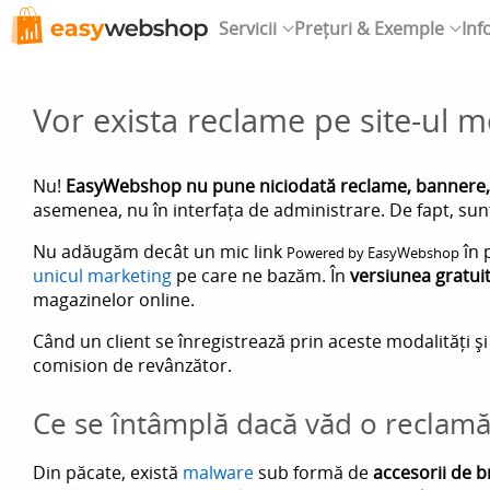
Servicii
Prețuri & Exemple
Inf
Vor exista reclame pe site-ul 
Nu!
EasyWebshop nu pune niciodată reclame, bannere, p
asemenea, nu în interfața de administrare. De fapt, sun
Nu adăugăm decât un mic link
în 
Powered by EasyWebshop
unicul marketing
pe care ne bazăm. În
versiunea gratui
magazinelor online.
Când un client se înregistrează prin aceste modalități și
comision de revânzător.
Ce se întâmplă dacă văd o reclamă
Din păcate, există
malware
sub formă de
accesorii de 