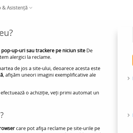
o & Asistență
meu?
op-up-uri sau trackere pe niciun site
De
tem alergici la reclame.
partea de jos a site-ului, deoarece acesta este
tă
, afișăm uneori imagini exemplificative ale
 efectuează o achiziție, veți primi automat un
?
browser
care pot afișa reclame pe site-urile pe