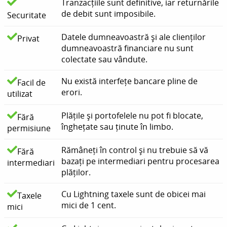
Tranzacțiile sunt definitive, iar returnările
de debit sunt imposibile.
Securitate
Datele dumneavoastră și ale clienților
Privat
dumneavoastră financiare nu sunt
colectate sau vândute.
Nu există interfețe bancare pline de
Facil de
erori.
utilizat
Plățile și portofelele nu pot fi blocate,
Fără
înghețate sau ținute în limbo.
permisiune
Rămâneți în control și nu trebuie să vă
Fără
bazați pe intermediari pentru procesarea
intermediari
plăților.
Cu Lightning taxele sunt de obicei mai
Taxele
mici de 1 cent.
mici