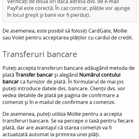
Verificați de două ori dacă adresa dvs. de e-mail
PayPal este corectă. În caz contrar, plățile vor ajunge
în locul greșit și banii vor fi pierduți.
De asemenea, este posibil să folosiți CardGate, Mollie
sau Volet pentru acceptarea plăților cu cardul de credit.
Transferuri bancare
Puteți accepta transferuri bancare adăugând metoda de
plată
Transfer bancar
și alegând
Numărul contului
bancar
ca furnizor de plată. În formularul de mai jos
puteți introduce datele dvs. bancare. Clienții dvs. vor
vedea detaliile de plată pe pagina de confirmare a
comenzii și în e-mailul de confirmare a comenzii.
De asemenea, puteți utiliza Mollie pentru a accepta
transferuri bancare. Se va percepe o taxă pentru fiecare
plată, dar are avantajul că starea comenzii va fi
actualizată automat la primirea unei plăți.