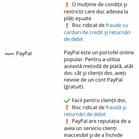
O mulțime de condiții și
restricții care duc adesea la
plăți eșuate
Risc ridicat de
fraude cu
carduri de credit și returnări
de debit
PayPal este un portofel online
PayPal
popular. Pentru a utiliza
această metodă de plată, atât
dvs. cât și clienții dvs. aveți
nevoie de un cont PayPal
(gratuit).
Facil pentru clienții dvs.
Risc ridicat de
fraudă și
returnări de debit
PayPal are reputația de a
avea un serviciu clienți
inaccesibil și de a închide