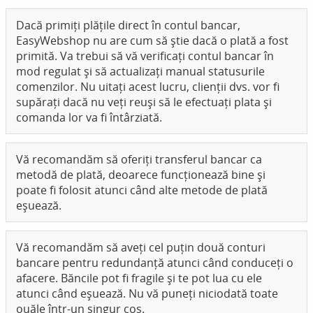
Dacă primiți plățile direct în contul bancar,
EasyWebshop nu are cum să știe dacă o plată a fost
primită. Va trebui să vă verificați contul bancar în
mod regulat și să actualizați manual statusurile
comenzilor. Nu uitați acest lucru, clienții dvs. vor fi
supărați dacă nu veți reuși să le efectuați plata și
comanda lor va fi întârziată.
Vă recomandăm să oferiți transferul bancar ca
metodă de plată, deoarece funcționează bine și
poate fi folosit atunci când alte metode de plată
eșuează.
Vă recomandăm să aveți cel puțin două conturi
bancare pentru redundanță atunci când conduceți o
afacere. Băncile pot fi fragile și te pot lua cu ele
atunci când eșuează. Nu vă puneți niciodată toate
ouăle într-un singur coș.