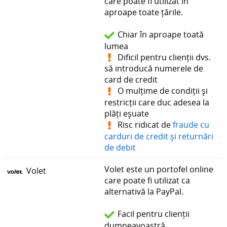
care poate fi utilizat în
aproape toate țările.
Chiar în aproape toată
lumea
Dificil pentru clienții dvs.
să introducă numerele de
card de credit
O mulțime de condiții și
restricții care duc adesea la
plăți eșuate
Risc ridicat de
fraude cu
carduri de credit și returnări
de debit
Volet este un portofel online
Volet
care poate fi utilizat ca
alternativă la PayPal.
Facil pentru clienții
dumneavoastră