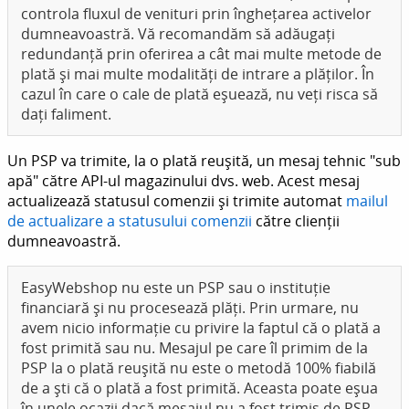
controla fluxul de venituri prin înghețarea activelor
dumneavoastră. Vă recomandăm să adăugați
redundanță prin oferirea a cât mai multe metode de
plată și mai multe modalități de intrare a plăților. În
cazul în care o cale de plată eșuează, nu veți risca să
dați faliment.
Un PSP va trimite, la o plată reușită, un mesaj tehnic "sub
apă" către API-ul magazinului dvs. web. Acest mesaj
actualizează statusul comenzii și trimite automat
mailul
de actualizare a statusului comenzii
către clienții
dumneavoastră.
EasyWebshop nu este un PSP sau o instituție
financiară și nu procesează plăți. Prin urmare, nu
avem nicio informație cu privire la faptul că o plată a
fost primită sau nu. Mesajul pe care îl primim de la
PSP la o plată reușită nu este o metodă 100% fiabilă
de a ști că o plată a fost primită. Aceasta poate eșua
în unele ocazii dacă mesajul nu a fost trimis de PSP.