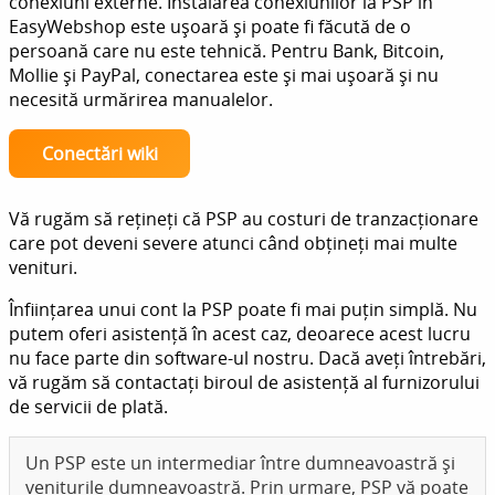
conexiuni externe. Instalarea conexiunilor la PSP în
EasyWebshop este ușoară și poate fi făcută de o
persoană care nu este tehnică. Pentru Bank, Bitcoin,
Mollie și PayPal, conectarea este și mai ușoară și nu
necesită urmărirea manualelor.
Conectări wiki
Vă rugăm să rețineți că PSP au costuri de tranzacționare
care pot deveni severe atunci când obțineți mai multe
venituri.
Înființarea unui cont la PSP poate fi mai puțin simplă. Nu
putem oferi asistență în acest caz, deoarece acest lucru
nu face parte din software-ul nostru. Dacă aveți întrebări,
vă rugăm să contactați biroul de asistență al furnizorului
de servicii de plată.
Un PSP este un intermediar între dumneavoastră și
veniturile dumneavoastră. Prin urmare, PSP vă poate