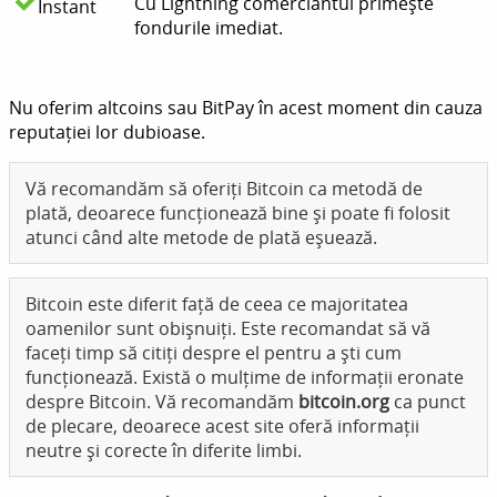
Cu Lightning comerciantul primește
Instant
fondurile imediat.
Nu oferim altcoins sau BitPay în acest moment din cauza
reputației lor dubioase.
Vă recomandăm să oferiți Bitcoin ca metodă de
plată, deoarece funcționează bine și poate fi folosit
atunci când alte metode de plată eșuează.
Bitcoin este diferit față de ceea ce majoritatea
oamenilor sunt obișnuiți. Este recomandat să vă
faceți timp să citiți despre el pentru a ști cum
funcționează. Există o mulțime de informații eronate
despre Bitcoin. Vă recomandăm
bitcoin.org
ca punct
de plecare, deoarece acest site oferă informații
neutre și corecte în diferite limbi.