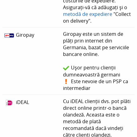
costurile de expediere.
Asigurați-vă că adăugați și o
metodă de expediere
"Collect
on delivery".
Giropay este un sistem de
Giropay
plăți prin internet din
Germania, bazat pe serviciile
bancare online.
Ușor pentru clienții
dumneavoastră germani
Este nevoie de un PSP ca
intermediar
Cu iDEAL clienții dvs. pot plăti
iDEAL
direct online printr-o bancă
olandeză. Aceasta este o
metodă de plată
recomandată dacă vindeți
către clienți olandezi.