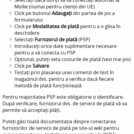
Selectați dacă doriți să vă conectați automat la
Mollie (numai pentru clienții din UE)
Click pe butonul
Adaugați
din partea de jos a
formularului
Click pe
Modalitatea de plată
pentru a o glisa în
deschidere
Selectați
Furnizorul de plată
(PSP)
Introduceți orice date suplimentare necesare
pentru a vă conecta cu PSP
Opțional, puteți seta costurile de plată (vezi mai jos)
Click pe
Salvare
Testați prin plasarea unei comenzi de test în
magazinul dvs. pentru a verifica dacă fiecare
metodă de plată funcționează
Pentru majoritatea PSP este obligatorie o identificare.
După verificare, furnizorul dvs. de servicii de plată vă va
permite să acceptați plăți.
Puteți găsi toată documentația despre conectarea
furnizorilor de servicii de plată pe site-ul wiki pentru