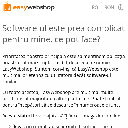
RO
RON
Software-ul este prea complicat
pentru mine, ce pot face?
Prioritatea noastră principală este să menținem aplicația
noastră cât mai simplă posibil, de aceea ne numim
EasyWebshop. Suntem convinși că EasyWebshop este
mult mai prietenos cu utilizatorii decât software-ul
similar.
Cu toate acestea, EasyWebshop are mult mai multe
funcții decât majoritatea altor platforme. Poate fi dificil
pentru începători să se descurce în numeroasele funcții.
Aceste
sfaturi
te vor ajuta să îți începi magazinul online:
Învăță în ritmul tău și permite-ți suficient timp