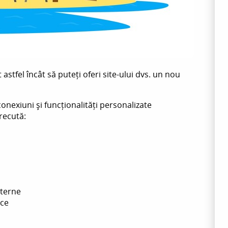
astfel încât să puteți oferi site-ului dvs. un nou
onexiuni și funcționalități personalizate
recută:
xterne
ice