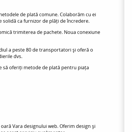
e metodele de plată comune. Colaborăm cu ei
e solidă ca furnizor de plăți de încredere.
omică trimiterea de pachete. Noua conexiune
iul a peste 80 de transportatori și oferă o
ierile dvs.
e să oferiți metode de plată pentru piața
 oară Vara designului web. Oferim design și