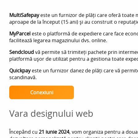
MultiSafepay
este un furnizor de plăți care oferă toat
aproape de la început (15 ani) și au construit o reputați
MyParcel
este o platformă de expediere care face econ
facilitează legarea magazinului dvs. online.
Sendcloud
vă permite să trimiteți pachete prin intermed
platformă ușor de utilizat pentru a gestiona toate exped
Quickpay
este un furnizor danez de plăți care vă permit
scandinavă.
Conexiuni
Vara designului web
Începând cu
21 iunie 2024
, vom organiza pentru a doua